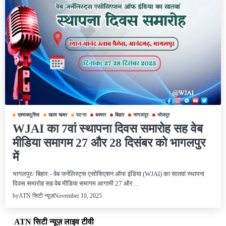
एक्सक्लूसिव
खास खबर
पटना
बक्सर
बिहार
भागलपुर
भोजपुर
WJAI का 7वां स्थापना दिवस समारोह सह वेब
मीडिया समागम 27 और 28 दिसंबर को भागलपुर
में
भागलपुर/ बिहार:- वेब जर्नलिस्ट्स एसोसिएशन ऑफ इंडिया (WJAI) का सातवां स्थापना
दिवस समारोह सह वेब मीडिया समागम आगामी 27 और…
November 10, 2025
by
ATN सिटी न्यूज़
ATN सिटी न्यूज़ लाइव टीवी