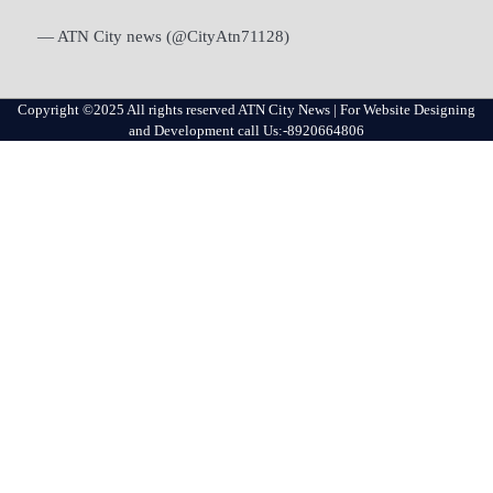
— ATN City news (@CityAtn71128)
Copyright ©2025 All rights reserved ATN City News | For Website Designing
and Development call Us:-8920664806