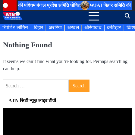
Skip
AI) की पश्चिम बंगाल प्रदेश समिति घोषित
WJAI बिहार समिति की पहली बै
to
content
रिपोर्टर-लॉगिन
बिहार
अररिया
अरवल
औरंगाबाद
कटिहार
किश
Nothing Found
It seems we can’t find what you’re looking for. Perhaps searching
can help.
Search
for:
ATN सिटी न्यूज़ लाइव टीवी