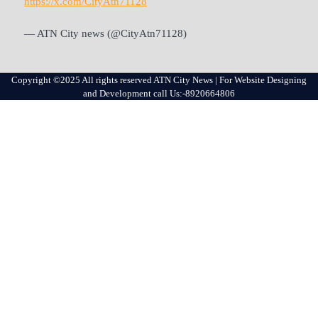
https://x.com/CityAtn71128
— ATN City news (@CityAtn71128)
Copyright ©2025 All rights reserved ATN City News | For Website Designing
and Development call Us:-8920664806