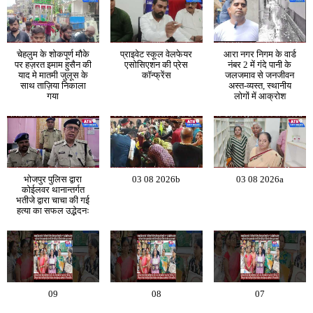
चेहलुम के शोकपूर्ण मौके
प्राइवेट स्कूल वेलफेयर
आरा नगर निगम के वार्ड
पर हज़रत इमाम हुसैन की
एसोसिएशन की प्रेस
नंबर 2 में गंदे पानी के
याद मे मातमी जुलूस के
कॉन्फ्रेंस
जलजमाव से जनजीवन
साथ ताज़िया निकाला
अस्त-व्यस्त, स्थानीय
गया
लोगों में आक्रोश
भोजपुर पुलिस द्वारा
03 08 2026b
03 08 2026a
कोईलवर थानान्तर्गत
भतीजे द्वारा चाचा की गई
हत्या का सफल उद्भेदनः
09
08
07