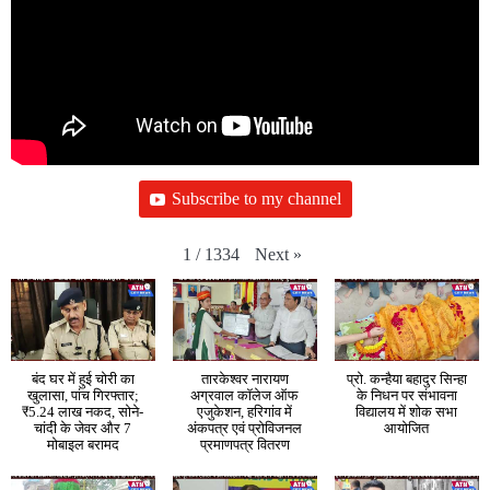
Subscribe to my channel
Next
»
1
/
1334
बंद घर में हुई चोरी का
तारकेश्वर नारायण
प्रो. कन्हैया बहादुर सिन्हा
खुलासा, पांच गिरफ्तार;
अग्रवाल कॉलेज ऑफ
के निधन पर संभावना
₹5.24 लाख नकद, सोने-
एजुकेशन, हरिगांव में
विद्यालय में शोक सभा
चांदी के जेवर और 7
अंकपत्र एवं प्रोविजनल
आयोजित
मोबाइल बरामद
प्रमाणपत्र वितरण