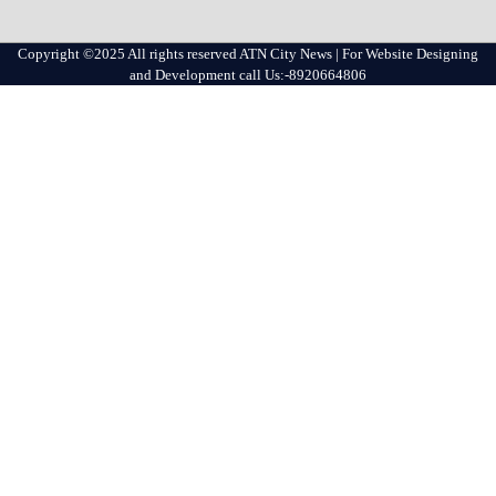
Copyright ©2025 All rights reserved ATN City News | For Website Designing
and Development call Us:-8920664806