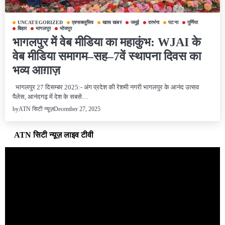
UNCATEGORIZED
एक्सक्लूसिव
खास खबर
जमुई
दरभंगा
पटना
पूर्णिया
बिहार
भागलपुर
भोजपुर
भागलपुर में वेब मीडिया का महाकुंभ: WJAI के
वेब मीडिया समागम–सह–7वें स्थापना दिवस का
भव्य आग़ाज़
भागलपुर 27 दिसम्बर 2025:- अंग प्रदेश की रेशमी नगरी भागलपुर के आनंद उत्सव
पैलेस, आनंदगढ़ में देश के सबसे…
December 27, 2025
by
ATN सिटी न्यूज़
ATN सिटी न्यूज़ लाइव टीवी