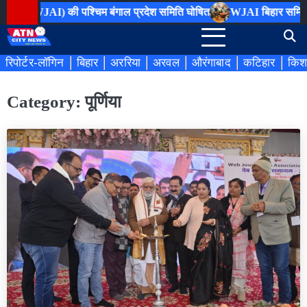
Skip
या (WJAI) की पश्चिम बंगाल प्रदेश समिति घोषित
WJAI बिहार समिति की प
to
content
रिपोर्टर-लॉगिन
बिहार
अररिया
अरवल
औरंगाबाद
कटिहार
किश
Category:
पूर्णिया