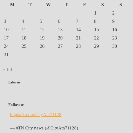
M
T
W
T
F
S
S
1
2
3
4
5
6
7
8
9
10
11
12
13
14
15
16
17
18
19
20
21
22
23
24
25
26
27
28
29
30
31
« Jul
Like us
Follow us
https://x.com/CityAtn71128
— ATN City news (@CityAtn71128)