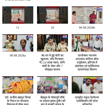
11
10
06 08 2026b
06 08 2026a
बंद घर में हुई चोरी का
तारकेश्वर नारायण
खुलासा, पांच गिरफ्तार;
अग्रवाल कॉलेज ऑफ
₹5.24 लाख नकद, सोने-
एजुकेशन, हरिगांव में
चांदी के जेवर और 7
अंकपत्र एवं प्रोविजनल
मोबाइल बरामद
प्रमाणपत्र वितरण
प्रो. कन्हैया बहादुर सिन्हा
चेहलुम के शोकपूर्ण मौके
प्राइवेट स्कूल वेलफेयर
के निधन पर संभावना
पर हज़रत इमाम हुसैन की
एसोसिएशन की प्रेस
विद्यालय में शोक सभा
याद मे मातमी जुलूस के
कॉन्फ्रेंस