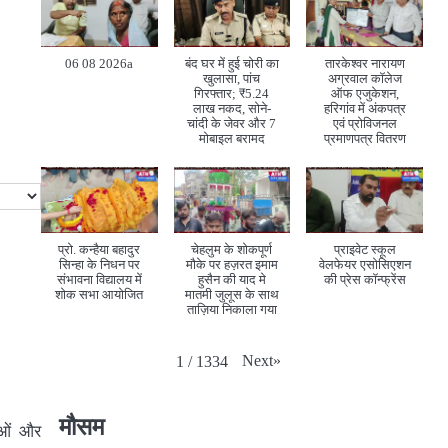
06 08 2026a
बंद घर में हुई चोरी का
तारकेश्वर नारायण
खुलासा, पांच
अग्रवाल कॉलेज
गिरफ्तार; ₹5.24
ऑफ एजुकेशन,
लाख नकद, सोने-
हरिगांव में अंकपत्र
चांदी के जेवर और 7
एवं प्रोविजनल
मोबाइल बरामद
प्रमाणपत्र वितरण
प्रो. कन्हैया बहादुर
चेहलुम के शोकपूर्ण
प्राइवेट स्कूल
सिन्हा के निधन पर
मौके पर हज़रत इमाम
वेलफेयर एसोसिएशन
संभावना विद्यालय में
हुसैन की याद मे
की प्रेस कॉन्फ्रेंस
शोक सभा आयोजित
मातमी जुलूस के साथ
ताज़िया निकाला गया
Next
»
1
/
1334
मौसम
ाओं और