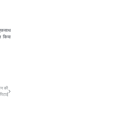
।एकसाथ
न किया
तीन की
पिटाई