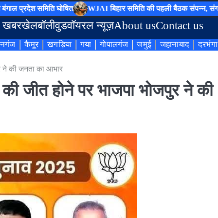
श समिति घोषित
WJAI बिहार समिति की पहली बैठक संपन्न, संगठन विस्तार क
 खबर
खेल
बॉलीवुड
वॉयरल न्यूज़
About us
Contact us
नगंज
कैमूर
खगड़िया
गया
गोपालगंज
जमुई
जहानाबाद
दरभंगा
ुर ने की जनता का आभार
 की जीत होने पर भाजपा भोजपुर ने की