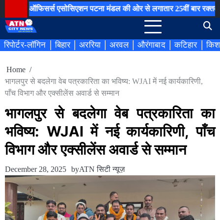
Skip
िया ऑफिसर्स एसोसिएशन पटना मंडल की ओर से लगातार 25वीं बार रक्तदान शिव
to
content
रिपोर्टर-लॉगिन
बिहार
अररिया
अरवल
औरंगाबाद
कटिहार
किश
Home
भागलपुर से बदलेगा वेब पत्रकारिता का भविष्य: WJAI में नई कार्यकारिणी,
पाँच विभाग और एक्सीलेंस अवार्ड से सम्मान
भागलपुर से बदलेगा वेब पत्रकारिता का
भविष्य: WJAI में नई कार्यकारिणी, पाँच
विभाग और एक्सीलेंस अवार्ड से सम्मान
December 28, 2025
by
ATN सिटी न्यूज़