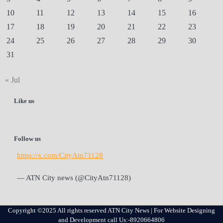
10
11
12
13
14
15
16
17
18
19
20
21
22
23
24
25
26
27
28
29
30
31
« Jul
Like us
Follow us
https://x.com/CityAtn71128
— ATN City news (@CityAtn71128)
Copyright ©2025 All rights reserved ATN City News | For Website Designing
and Development call Us:-8920664806