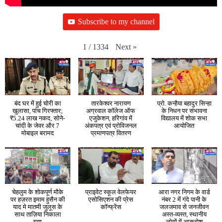
Subscribe to my channel
Next
»
1
/
1334
बंद घर में हुई चोरी का
तारकेश्वर नारायण
प्रो. कन्हैया बहादुर सिन्हा
खुलासा, पांच गिरफ्तार;
अग्रवाल कॉलेज ऑफ
के निधन पर संभावना
₹5.24 लाख नकद, सोने-
एजुकेशन, हरिगांव में
विद्यालय में शोक सभा
चांदी के जेवर और 7
अंकपत्र एवं प्रोविजनल
आयोजित
मोबाइल बरामद
प्रमाणपत्र वितरण
चेहलुम के शोकपूर्ण मौके
प्राइवेट स्कूल वेलफेयर
आरा नगर निगम के वार्ड
पर हज़रत इमाम हुसैन की
एसोसिएशन की प्रेस
नंबर 2 में गंदे पानी के
याद मे मातमी जुलूस के
कॉन्फ्रेंस
जलजमाव से जनजीवन
साथ ताज़िया निकाला
अस्त-व्यस्त, स्थानीय
गया
लोगों में आक्रोश