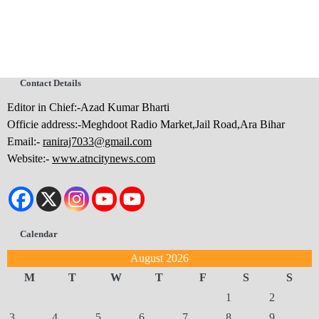
Contact Details
Editor in Chief:-Azad Kumar Bharti
Officie address:-Meghdoot Radio Market,Jail Road,Ara Bihar
Email:-
raniraj7033@gmail.com
Website:-
www.atncitynews.com
Calendar
August 2026
M
T
W
T
F
S
S
1
2
3
4
5
6
7
8
9