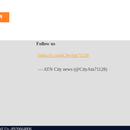
Follow us
https://x.com/CityAtn71128
— ATN City news (@CityAtn71128)
all Us:-8920664806