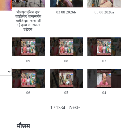
भोजपुर पुलिस द्वारा
03 08 2026b
03 08 2026a
कोईलवर थानान्तर्गत
भतीजे द्वारा चाचा की
गई हत्या का सफल
उद्भेदनः
09
08
07
06
05
04
Next
»
1
/
1334
मौसम