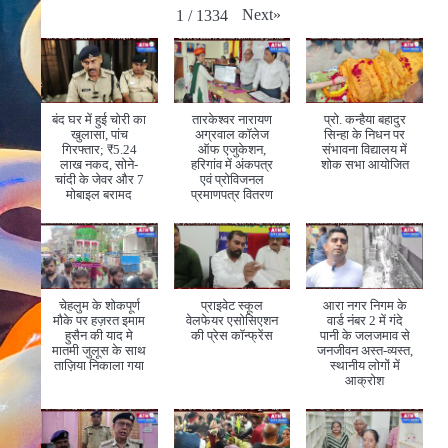
Next
»
1
/
1334
बंद घर में हुई चोरी का
तारकेश्वर नारायण
प्रो. कन्हैया बहादुर
खुलासा, पांच
अग्रवाल कॉलेज
सिन्हा के निधन पर
गिरफ्तार; ₹5.24
ऑफ एजुकेशन,
संभावना विद्यालय में
लाख नकद, सोने-
हरिगांव में अंकपत्र
शोक सभा आयोजित
चांदी के जेवर और 7
एवं प्रोविजनल
मोबाइल बरामद
प्रमाणपत्र वितरण
चेहलुम के शोकपूर्ण
प्राइवेट स्कूल
आरा नगर निगम के
मौके पर हज़रत इमाम
वेलफेयर एसोसिएशन
वार्ड नंबर 2 में गंदे
हुसैन की याद मे
की प्रेस कॉन्फ्रेंस
पानी के जलजमाव से
मातमी जुलूस के साथ
जनजीवन अस्त-व्यस्त,
ताज़िया निकाला गया
स्थानीय लोगों में
आक्रोश