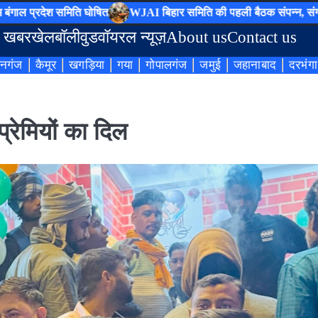
देश समिति घोषित
WJAI बिहार समिति की पहली बैठक संपन्न, संगठन विस्ता
 खबर
खेल
बॉलीवुड
वॉयरल न्यूज़
About us
Contact us
नगंज
कैमूर
खगड़िया
गया
गोपालगंज
जमुई
जहानाबाद
दरभंगा
्रेमियों का दिल