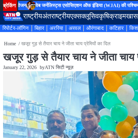
Skip
ब्रेकिंग
आयोजन
वेब जर्नलिस्ट्स एसोसिएशन ऑफ इंडिया (WJAI) की पश्चिम बंगाल प्र
to
राष्ट्रीय
अंतराष्ट्रीय
एक्सक्लूसिव
कृषि
क्राइम
खास
content
रिपोर्टर-लॉगिन
बिहार
अररिया
अरवल
औरंगाबाद
कटिहार
किश
Home
खजूर गुड़ से तैयार चाय ने जीता चाय प्रेमियों का दिल
खजूर गुड़ से तैयार चाय ने जीता चाय प
January 22, 2026
by
ATN सिटी न्यूज़