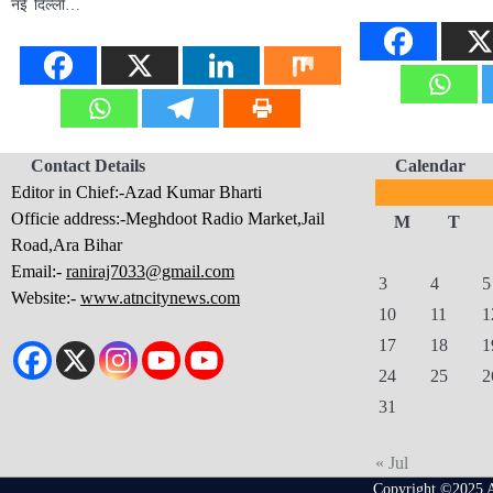
नई दिल्ली…
Contact Details
Calendar
Editor in Chief:-Azad Kumar Bharti
Officie address:-Meghdoot Radio Market,Jail
M
T
Road,Ara Bihar
Email:-
raniraj7033@gmail.com
3
4
5
Website:-
www.atncitynews.com
10
11
1
17
18
1
24
25
2
31
« Jul
Copyright ©2025 A