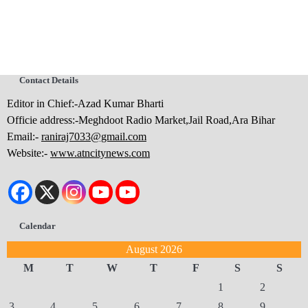
Contact Details
Editor in Chief:-Azad Kumar Bharti
Officie address:-Meghdoot Radio Market,Jail Road,Ara Bihar
Email:-
raniraj7033@gmail.com
Website:-
www.atncitynews.com
Calendar
August 2026
M
T
W
T
F
S
S
1
2
3
4
5
6
7
8
9