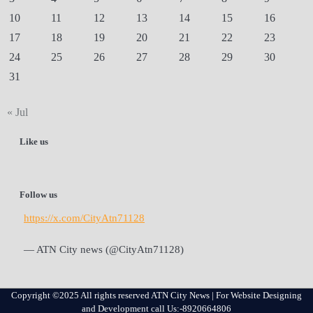
10
11
12
13
14
15
16
17
18
19
20
21
22
23
24
25
26
27
28
29
30
31
« Jul
Like us
Follow us
https://x.com/CityAtn71128
— ATN City news (@CityAtn71128)
Copyright ©2025 All rights reserved ATN City News | For Website Designing
and Development call Us:-8920664806