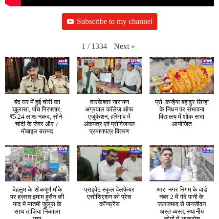
Subscribe to my channel
Next
»
1
/
1334
बंद घर में हुई चोरी का
तारकेश्वर नारायण
प्रो. कन्हैया बहादुर सिन्हा
खुलासा, पांच गिरफ्तार;
अग्रवाल कॉलेज ऑफ
के निधन पर संभावना
₹5.24 लाख नकद, सोने-
एजुकेशन, हरिगांव में
विद्यालय में शोक सभा
चांदी के जेवर और 7
अंकपत्र एवं प्रोविजनल
आयोजित
मोबाइल बरामद
प्रमाणपत्र वितरण
चेहलुम के शोकपूर्ण मौके
प्राइवेट स्कूल वेलफेयर
आरा नगर निगम के वार्ड
पर हज़रत इमाम हुसैन की
एसोसिएशन की प्रेस
नंबर 2 में गंदे पानी के
याद मे मातमी जुलूस के
कॉन्फ्रेंस
जलजमाव से जनजीवन
साथ ताज़िया निकाला
अस्त-व्यस्त, स्थानीय
गया
लोगों में आक्रोश