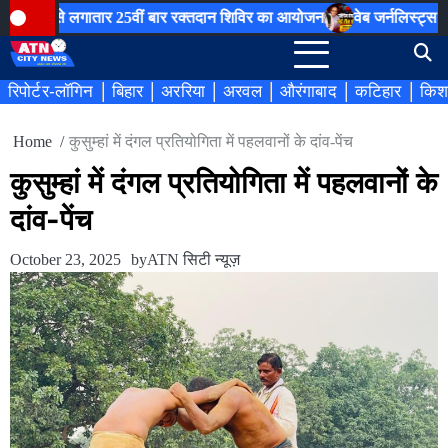
Skip
गातार 25वीं बार रक्तदान शिविर का आयोजन
वेब जर्नलिस्ट्स एसोसिएशन ऑ
to
content
रिपोर्टर-लॉगिन
बिहार
अररिया
अरवल
औरंगाबाद
कटिहार
किश
Home
कुसुम्हां में दंगल प्रतियोगिता में पहलवानों के दांव-पेंच
कुसुम्हां में दंगल प्रतियोगिता में पहलवानों के
दांव-पेंच
October 23, 2025
by
ATN सिटी न्यूज़