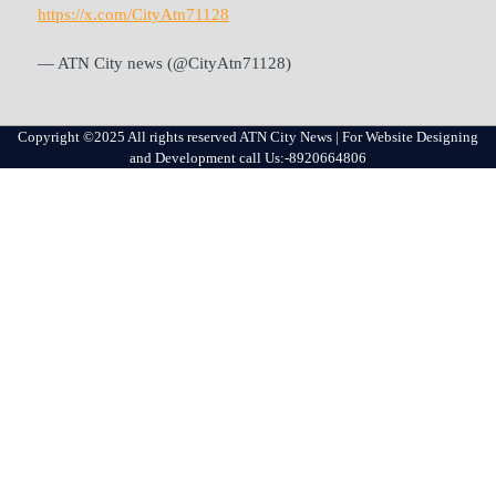
https://x.com/CityAtn71128
— ATN City news (@CityAtn71128)
Copyright ©2025 All rights reserved ATN City News | For Website Designing
and Development call Us:-8920664806