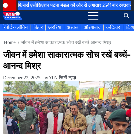
Skip
स एसोसिएशन पटना मंडल की ओर से लगातार 25वीं बार रक्तदान शिविर का आयोज
to
content
रिपोर्टर-लॉगिन
बिहार
अररिया
अरवल
औरंगाबाद
कटिहार
किश
Home
जीवन में हमेशा साकारात्मक सोच रखें बच्चें-आनन्द मिश्र
जीवन में हमेशा साकारात्मक सोच रखें बच्चें-
आनन्द मिश्र
December 22, 2025
by
ATN सिटी न्यूज़