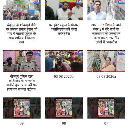
चेहलुम के शोकपूर्ण मौके
प्राइवेट स्कूल वेलफेयर
आरा नगर निगम के वार्ड
पर हज़रत इमाम हुसैन की
एसोसिएशन की प्रेस
नंबर 2 में गंदे पानी के
याद मे मातमी जुलूस के
कॉन्फ्रेंस
जलजमाव से जनजीवन
साथ ताज़िया निकाला
अस्त-व्यस्त, स्थानीय
गया
लोगों में आक्रोश
भोजपुर पुलिस द्वारा
03 08 2026b
03 08 2026a
कोईलवर थानान्तर्गत
भतीजे द्वारा चाचा की गई
हत्या का सफल उद्भेदनः
09
08
07