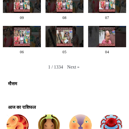
09
08
07
06
05
04
Next
»
1
/
1334
मौसम
आज का राशिफल