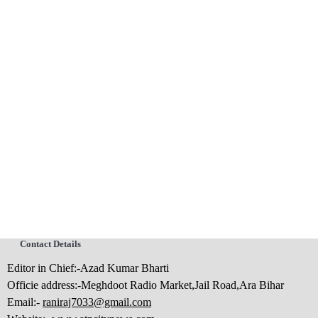
Contact Details
Editor in Chief:-Azad Kumar Bharti
Officie address:-Meghdoot Radio Market,Jail Road,Ara Bihar
Email:-
raniraj7033@gmail.com