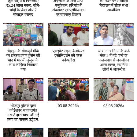
खुलासा, पांच गिरफ्तार;
अग्रवाल कॉलेज ऑफ
के निधन पर संभावना
₹5.24 लाख नकद, सोने-
एजुकेशन, हरिगांव में
विद्यालय में शोक सभा
चांदी के जेवर और 7
अंकपत्र एवं प्रोविजनल
आयोजित
मोबाइल बरामद
प्रमाणपत्र वितरण
चेहलुम के शोकपूर्ण मौके
प्राइवेट स्कूल वेलफेयर
आरा नगर निगम के वार्ड
पर हज़रत इमाम हुसैन की
एसोसिएशन की प्रेस
नंबर 2 में गंदे पानी के
याद मे मातमी जुलूस के
कॉन्फ्रेंस
जलजमाव से जनजीवन
साथ ताज़िया निकाला
अस्त-व्यस्त, स्थानीय
गया
लोगों में आक्रोश
भोजपुर पुलिस द्वारा
03 08 2026b
03 08 2026a
कोईलवर थानान्तर्गत
भतीजे द्वारा चाचा की गई
हत्या का सफल उद्भेदनः