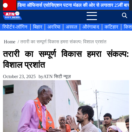
Skip
इंडिया ऑफिसर्स एसोसिएशन पटना मंडल की ओर से लगातार 25वीं बार रक्तदान श
to
content
रिपोर्टर-लॉगिन
बिहार
अररिया
अरवल
औरंगाबाद
कटिहार
किश
Home
तरारी का सम्पूर्ण विकास हमरा संकल्प: विशाल प्रशांत
तरारी का सम्पूर्ण विकास हमरा संकल्प:
विशाल प्रशांत
October 23, 2025
by
ATN सिटी न्यूज़