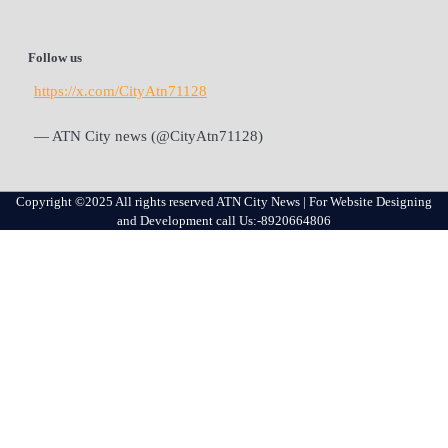
Follow us
https://x.com/CityAtn71128
— ATN City news (@CityAtn71128)
Copyright ©2025 All rights reserved ATN City News | For Website Designing
and Development call Us:-8920664806