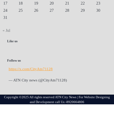
17
18
19
20
21
22
23
24
25
26
27
28
29
30
31
« Jul
Like us
Follow us
https://x.com/CityAtn71128
— ATN City news (@CityAtn71128)
Copyright ©2025 All rights reserved ATN City News | For Website Designing
and Development call Us:-8920664806