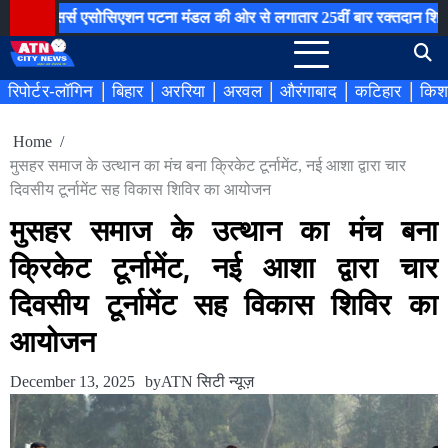
Skip
िसर्स एसोसिएशन पटना मंडल की ओर से लगातार 25वीं बार रक्तदान शिविर का आ
to
content
रिपोर्टर-लॉगिन
बिहार
अररिया
अरवल
औरंगाबाद
कटिहार
किश
Home
मुसहर समाज के उत्थान का मंच बना क्रिकेट टूर्नामेंट, नई आशा द्वारा चार
दिवसीय टूर्नामेंट सह विकास शिविर का आयोजन
मुसहर समाज के उत्थान का मंच बना
क्रिकेट टूर्नामेंट, नई आशा द्वारा चार
दिवसीय टूर्नामेंट सह विकास शिविर का
आयोजन
December 13, 2025
by
ATN सिटी न्यूज़