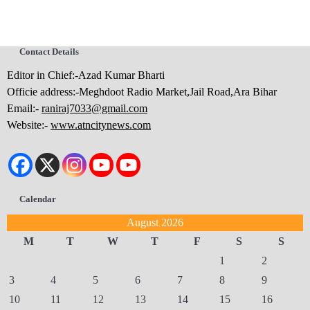
Contact Details
Editor in Chief:-Azad Kumar Bharti
Officie address:-Meghdoot Radio Market,Jail Road,Ara Bihar
Email:-
raniraj7033@gmail.com
Website:-
www.atncitynews.com
Calendar
August 2026
M
T
W
T
F
S
S
1
2
3
4
5
6
7
8
9
10
11
12
13
14
15
16