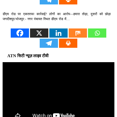
डीएम रोड पर एकतरफा कार्रवाई? लोगों का आरोप—हमारा तोड़ा, दूसरों को छोड़ा
जगदीशपुर/भोजपुर:- नगर पंचायत स्थित डीएम रोड में…
ATN सिटी न्यूज़ लाइव टीवी