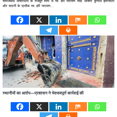
समाजवादी विचारधारा के मजबूत स्तंभ थे स्व. हरि नारायण सिंह: किशोर कुणाल ईमानदारी
और सादगी के प्रतीक स्व. हरि नारायण…
स्थानीयों का आरोप—प्रशासन ने भेदभावपूर्ण कार्रवाई की