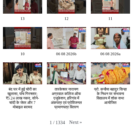
13
12
11
10
06 08 2026b
06 08 2026a
बंद घर में हुई चोरी का
तारकेश्वर नारायण
प्रो. कन्हैया बहादुर सिन्हा
खुलासा, पांच गिरफ्तार;
अग्रवाल कॉलेज ऑफ
के निधन पर संभावना
₹5.24 लाख नकद, सोने-
एजुकेशन, हरिगांव में
विद्यालय में शोक सभा
चांदी के जेवर और 7
अंकपत्र एवं प्रोविजनल
आयोजित
मोबाइल बरामद
प्रमाणपत्र वितरण
Next
»
1
/
1334