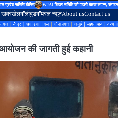
 समिति घोषित
WJAI बिहार समिति की पहली बैठक संपन्न, संगठन विस्तार क
 खबर
खेल
बॉलीवुड
वॉयरल न्यूज़
About us
Contact us
नगंज
कैमूर
खगड़िया
गया
गोपालगंज
जमुई
जहानाबाद
दरभंगा
 में आयोजन की जागती हुई कहानी