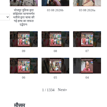
भोजपुर पुलिस द्वारा
03 08 2026b
03 08 2026a
कोईलवर थानान्तर्गत
भतीजे द्वारा चाचा की
गई हत्या का सफल
उद्भेदनः
09
08
07
06
05
04
Next
»
1
/
1334
मौसम