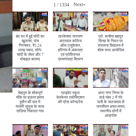
Next
»
1
/
1334
बंद घर में हुई चोरी का
तारकेश्वर नारायण
प्रो. कन्हैया बहादुर
खुलासा, पांच
अग्रवाल कॉलेज
सिन्हा के निधन पर
गिरफ्तार; ₹5.24
ऑफ एजुकेशन,
संभावना विद्यालय में
लाख नकद, सोने-
हरिगांव में अंकपत्र
शोक सभा आयोजित
चांदी के जेवर और 7
एवं प्रोविजनल
मोबाइल बरामद
प्रमाणपत्र वितरण
चेहलुम के शोकपूर्ण
प्राइवेट स्कूल
आरा नगर निगम के
मौके पर हज़रत इमाम
वेलफेयर एसोसिएशन
वार्ड नंबर 2 में गंदे
हुसैन की याद मे
की प्रेस कॉन्फ्रेंस
पानी के जलजमाव से
मातमी जुलूस के साथ
जनजीवन अस्त-व्यस्त,
ताज़िया निकाला गया
स्थानीय लोगों में
आक्रोश