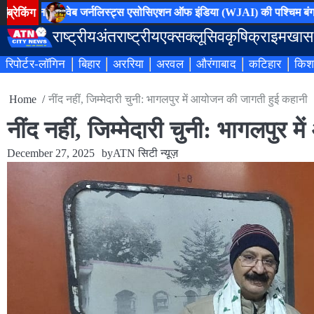
Skip
ब्रेकिंग
जन
वेब जर्नलिस्ट्स एसोसिएशन ऑफ इंडिया (WJAI) की पश्चिम बंगाल प्रदेश
to
राष्ट्रीय
अंतराष्ट्रीय
एक्सक्लूसिव
कृषि
क्राइम
खास
content
रिपोर्टर-लॉगिन
बिहार
अररिया
अरवल
औरंगाबाद
कटिहार
किश
Home
नींद नहीं, जिम्मेदारी चुनी: भागलपुर में आयोजन की जागती हुई कहानी
नींद नहीं, जिम्मेदारी चुनी: भागलपुर
December 27, 2025
by
ATN सिटी न्यूज़